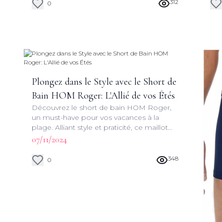
natation polyvalent.
312
0
Plongez dans le Style avec le Short de
Bain HOM Roger: L'Allié de vos Étés
Découvrez le short de bain HOM Roger,
un must-have pour vos vacances à la
plage. Alliant style et praticité, ce maillot
de bain vous accompagnera dans toutes
07/11/2024
vos aventures estivales.
348
0