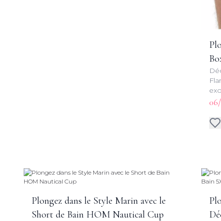
Plo
Bo
Déc
Fla
exo
pou
06/
rec
Plongez dans le Style Marin avec le
Pl
Short de Bain HOM Nautical Cup
Dé