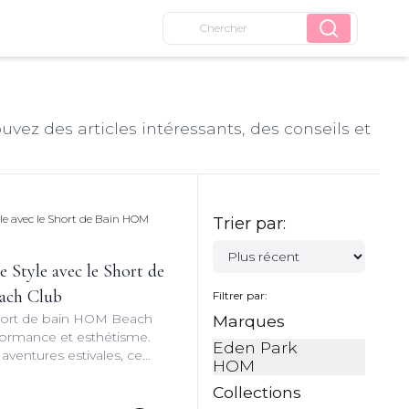
uvez des articles intéressants, des conseils et
Trier par:
e Style avec le Short de
ach Club
Filtrer par:
hort de bain HOM Beach
Marques
rformance et esthétisme.
Eden Park
 aventures estivales, ce
HOM
combine style et
Collections
pour une expérience