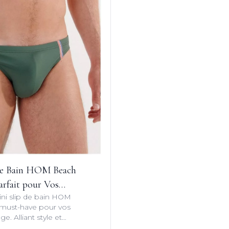
 de Bain HOM Beach
Parfait pour Vos
ni slip de bain HOM
vales
 must-have pour vos
ge. Alliant style et
 maillot de bain vous