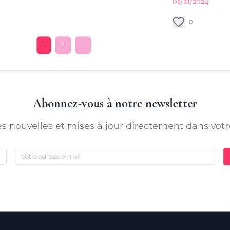
01/11/2024
accompagnera da
aquatiques avec 
0
1
2
>
Abonnez-vous à notre newsletter
s nouvelles et mises à jour directement dans votr