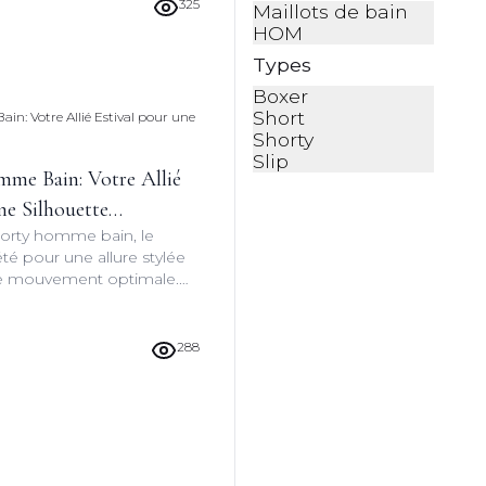
parable.
325
Maillots de bain
HOM
Types
Boxer
Short
Shorty
Slip
me Bain: Votre Allié
ne Silhouette
orty homme bain, le
té pour une allure stylée
 de mouvement optimale.
ndances, les matériaux
 conseils d'entretien pour
ent de votre maillot de
288