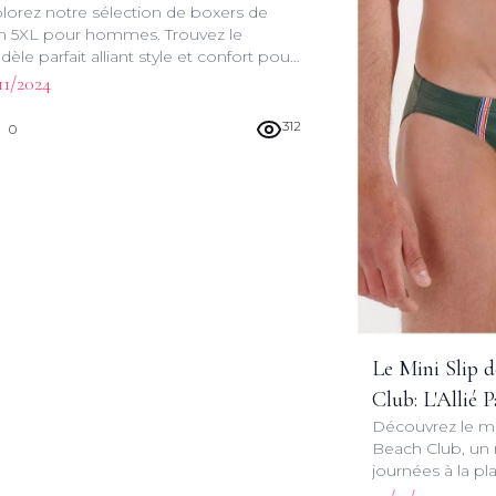
lorez notre sélection de boxers de
ur Hommes
n 5XL pour hommes. Trouvez le
èle parfait alliant style et confort pour
 aventures aquatiques estivales.
11/2024
312
0
Le Mini Slip
Club: L'Allié 
Découvrez le mi
Aventures Esti
Beach Club, un
journées à la pla
performance, ce