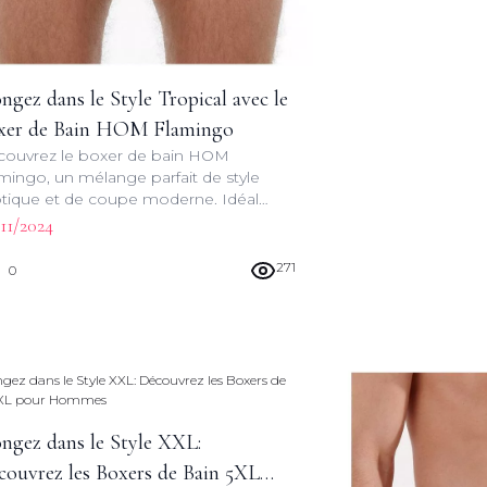
ngez dans le Style Tropical avec le
xer de Bain HOM Flamingo
ouvrez le boxer de bain HOM
mingo, un mélange parfait de style
tique et de coupe moderne. Idéal
r les amateurs de mode plage qui
11/2024
herchent originalité et qualité.
271
0
ongez dans le Style XXL:
couvrez les Boxers de Bain 5XL