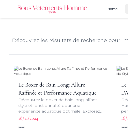
Home
Découvrez les résultats de recherche pour "
m
Le Boxer de Bain Long: Allure
Le
Raffinée et Performance Aquatique
L'A
Découvrez le boxer de bain long, alliant
Déc
Pe
style et fonctionnalité pour une
Har
expérience aquatique optimale. Explorez
per
les avantages, les tendances et les
pis
18/11/2024
16/
conseils d'entretien pour ce vêtement de
cou