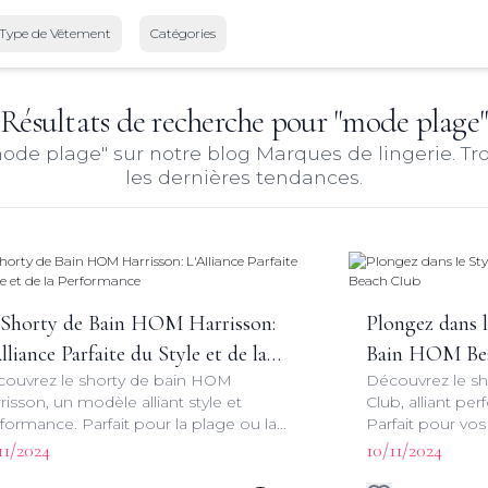
Type de Vêtement
Catégories
Résultats de recherche pour "
mode plage
"
ode plage
" sur notre blog Marques de lingerie. Tro
les dernières tendances.
 Shorty de Bain HOM Harrisson:
Plongez dans l
lliance Parfaite du Style et de la
Bain HOM Be
ouvrez le shorty de bain HOM
Découvrez le s
rformance
risson, un modèle alliant style et
Club, alliant pe
formance. Parfait pour la plage ou la
Parfait pour vos
cine, ce maillot de bain offre une
maillot de bain 
11/2024
10/11/2024
pe flatteuse et un confort optimal.
fonctionnalité 