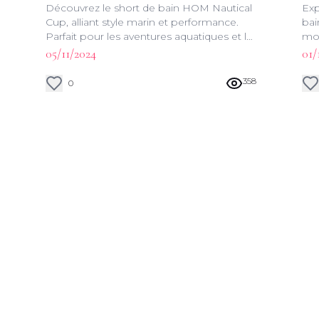
Découvrez le short de bain HOM Nautical
Exp
po
Cup, alliant style marin et performance.
bai
Parfait pour les aventures aquatiques et le
mod
farniente sur la plage, ce maillot de bain
vos
05/11/2024
01/
incarne l'esprit nautique avec brio.
358
0